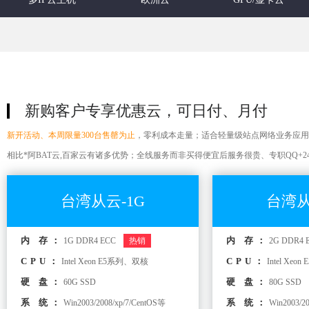
新购客户专享优惠云，可日付、月付
新开活动、本周限量300台售罄为止
，零利成本走量；适合轻量级站点网络业务应用
相比*阿BAT云,百家云有诸多优势；全线服务而非买得便宜后服务很贵、专职QQ+
台湾从云-1G
台湾从
内 存：
内 存：
1G DDR4 ECC
热销
2G DDR4 
CPU：
CPU：
Intel Xeon E5系列、双核
Intel Xe
硬 盘：
硬 盘：
60G SSD
80G SSD
系 统：
系 统：
Win2003/2008/xp/7/CentOS等
Win2003/2