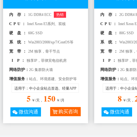
内 存：
内 存：
1G DDR4 ECC
热销
2G DDR4 
CPU：
CPU：
Intel Xeon E5系列、双核
Intel Xe
硬 盘：
硬 盘：
60G SSD
80G SSD
系 统：
系 统：
Win2003/2008/xp/7/CentOS等
Win2003/2
宽 带：
宽 带：
2M 独享，骨干节点
2M 独享
I P：
I P：
独享IP，菲律宾电信机房
独享IP，
网络防护：
网络防护：
2G 集群防火墙
2G 集群
增值服务：
增值服务：
站点、环境搭建、安全防护等
站点、环
适用于：中小企业站点首选、经量APP
适用于：中小企业站
5
150
8
￥/天，
￥/月
￥/天，
购买咨询
微信沟通
微信沟通