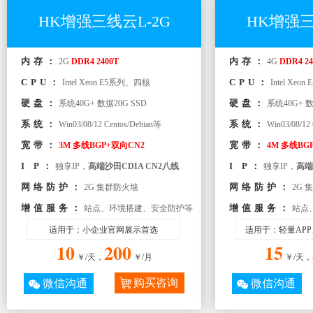
HK增强三线云L-2G
HK增强三
内存：
内存：
2G
DDR4 2400T
4G
DDR4 24
CPU：
CPU：
Intel Xeon E5系列、四核
Intel Xe
硬盘：
硬盘：
系统40G+ 数据20G SSD
系统40G+ 数
系统：
系统：
Win03/08/12 Centos/Debian等
Win03/08/12
宽带：
宽带：
3M 多线BGP+双向CN2
4M 多线BG
I P：
I P：
独享IP，
高端沙田CDIA CN2八线
独享IP，
高端
网络防护：
网络防护：
2G 集群防火墙
2G 
增值服务：
增值服务：
站点、环境搭建、安全防护等
站点
适用于：小企业官网展示首选
适用于：轻量AP
10
200
15
￥/天，
￥/月
￥/天，
购买咨询
微信沟通
微信沟通