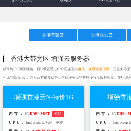
香港基础云
香港企业云
香港大带宽区 增强云服务器
独享纯Cn2回国线路、百G带宽通过CN2直连国内
电信、联通速度优异
，云服务器采
相比*阿BAT云,天网云云有诸多优势；全线服务而非买得便宜后服务很贵、专职QQ
增强香港云N-特价1G
增强香港
内存：
内存：
1G
DDR4 2400T
热销
1G
DDR4 24
CPU：
CPU：
Intel Xeon E5系列、单核
Intel Xe