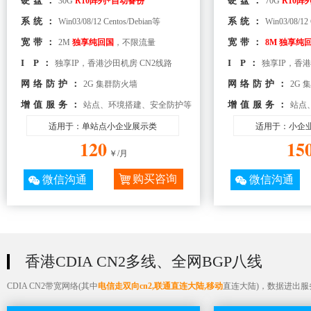
硬盘：
硬盘：
30G
R10阵列+自动备份
70G
R10阵
系统：
系统：
Win03/08/12 Centos/Debian等
Win03/08/12
宽带：
宽带：
2M
独享纯回国
，不限流量
8M 独享纯
I P：
I P：
独享IP，香港沙田机房 CN2线路
独享IP，香港
网络防护：
网络防护：
2G 集群防火墙
2G 
增值服务：
增值服务：
站点、环境搭建、安全防护等
站点
适用于：单站点小企业展示类
适用于：小企
120
15
￥/月
购买咨询
微信沟通
微信沟通
香港CDIA CN2多线、全网BGP八线
CDIA CN2带宽网络(其中
电信走双向cn2,联通直连大陆,移动
直连大陆)，数据进出