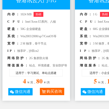
香港讯云入门-1G
香港讯云
内存：
内存：
1024 MB
热销
1 G
热销
C P U：
C P U：
Intel Xeon E5系列、八核
Intel 
硬盘：
硬盘：
50G 企业级硬盘
60G 企业级
系统：
系统：
Win2003/2008/xp/7/CentOS等
Win2003/200
宽带：
宽带：
2 M 独享，骨干节点
3 M 独享
IP：
I P：
独享IP，沙田cn2
独享IP，沙田c
网络防护：
网络防护：
2G 集群防火墙
2G 
增值服务：
增值服务：
站点、环境搭建、安全防护等
站点
适用于：学习测试、单站点搭建
适用于：小企
4
80
5
￥/天，
￥/月
￥/天，
购买咨询
微信沟通
微信沟通