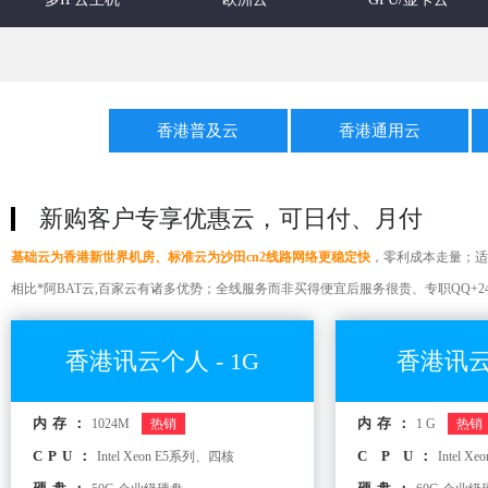
香港普及云
香港通用云
新购客户专享优惠云，可日付、月付
基础云为香港新世界机房、标准云为沙田cn2线路网络更稳定快
，零利成本走量；适
相比*阿BAT云,百家云有诸多优势；全线服务而非买得便宜后服务很贵、专职QQ+
香港讯云个人 - 1G
香港讯云
内存：
内存：
1024M
热销
1 G
热销
CPU：
C P U：
Intel Xeon E5系列、四核
Intel 