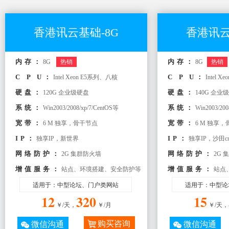
香港讯云基础-8G
香港讯云
内存：
内存：
8G
热销
8G
热销
C P U：
C P U：
Intel Xeon E5系列、八核
Intel 
硬盘：
硬盘：
120G 企业级硬盘
140G 企业
系统：
系统：
Win2003/2008/xp/7/CentOS等
Win2003/200
宽带：
宽带：
6 M 独享，骨干节点
6 M 独享
IP：
IP：
独享IP，新世界
独享IP，沙田c
网络防护：
网络防护：
2G 集群防火墙
2G 
增值服务：
增值服务：
站点、环境搭建、安全防护等
站点
适用于：中型论坛、门户类网站
适用于：中型论
12
320
15
￥/天，
￥/月
￥/天，
购买咨询
微信沟通
微信沟通