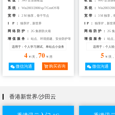
硬盘：
硬盘：
50G 企业级硬盘
60G 企业级
系统：
系统：
Win2003/2008/xp/7/CentOS等
Win2003/200
宽带：
宽带：
2 M 独享，骨干节点
3 M 独享
I P：
IP：
独享IP，新世界
独享IP，新世
网络防护：
网络防护：
2G 集群防火墙
2G 
增值服务：
增值服务：
站点、环境搭建、安全防护等
站点
适用于：个人学习测试、单站点小业务
适用于：个人轻
4
70
5
￥/天，
￥/月
￥/天，
购买咨询
微信沟通
微信沟通
香港新世界/沙田云