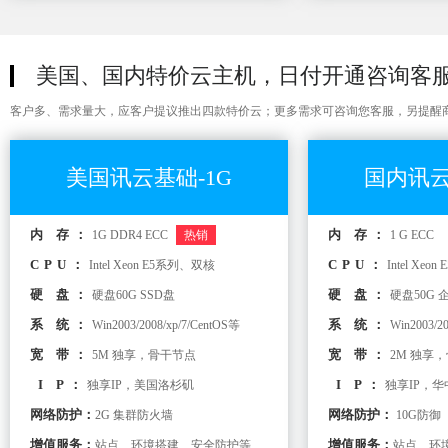
美国、国内特价云主机，日付开通咨询客
客户多、需求量大，应客户提议推出四款特价云；更多需求可咨询您客服，另提醒
美国讯云基础-1G
国内讯云
内 存：
内 存：
1G DDR4 ECC
热销
1 G ECC
CPU：
CPU：
Intel Xeon E5系列、双核
Intel Xe
硬 盘：
硬 盘：
硬盘60G SSD盘
硬盘50G
系 统：
系 统：
Win2003/2008/xp/7/CentOS等
Win2003/2
宽 带：
宽 带：
5M 独享，骨干节点
2M 独享
I P：
I P：
独享IP，美国洛杉矶
独享IP，
网络防护：
网络防护：
2G 集群防火墙
10G防御
增值服务：
增值服务：
站点、环境搭建、安全防护等
站点、环