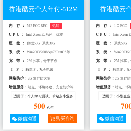
香港酷云个人年付-512M
香港酷云个
内 存：
内 存：
512 ECC REG
热销
1 G ECC
CPU：
CPU：
Intel Xeon E5系列、双核
Intel Xe
硬 盘：
硬 盘：
数据50G+系统30G
系统50G +
系 统：
系 统：
Win2003/2008/xp/7/CentOS等
Win2003/2
宽 带：
宽 带：
2M 独享，骨干节点
2M 独享
I P：
I P：
独享IP，九仓电讯
独享IP，
网络防护：
网络防护：
2G 集群防火墙
2G 集群
增值服务：
增值服务：
站点、环境搭建、安全防护等
站点、环
适用于：个人学习测试、单站点小业务
适用于：小型企业
500
70
￥/年
购买咨询
微信沟通
微信沟通