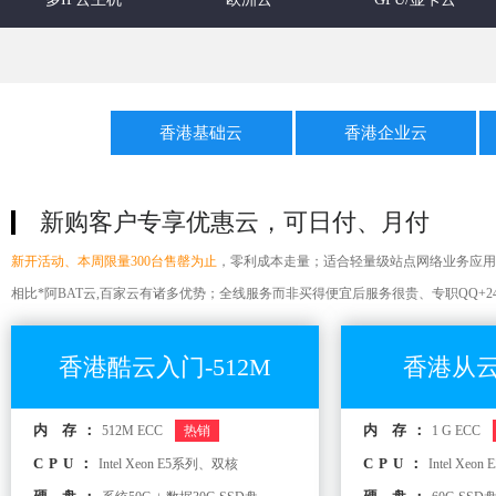
香港基础云
香港企业云
新购客户专享优惠云，可日付、月付
新开活动、本周限量300台售罄为止
，零利成本走量；适合轻量级站点网络业务应用
相比*阿BAT云,百家云有诸多优势；全线服务而非买得便宜后服务很贵、专职QQ+
香港酷云入门-512M
香港从云
内 存：
内 存：
512M ECC
热销
1 G ECC
CPU：
CPU：
Intel Xeon E5系列、双核
Intel Xe