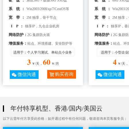
硬 盘：
硬 盘：
系统50G + 数据30G SSD盘
60G SSD
系 统：
系 统：
Win2003/2008/xp/7/CentOS等
Win2003/2
宽 带：
宽 带：
2M 独享，骨干节点
2M 独享
I P：
I P：
独享IP，九仓企业机房
独享IP，
网络防护：
网络防护：
2G 集群防火墙
2G 集群
增值服务：
增值服务：
站点、环境搭建、安全防护等
站点、环
适用于：个人学习测试、单站点小业务
适用于：小型企业
3
60
4
￥/天，
￥/月
￥/天，
购买咨询
微信沟通
微信沟通
年付特享机型、香港/国内/美国云
以下云需年付方享受此价格；如开通过程中有任何问题，敬请咨询本页客服专员；